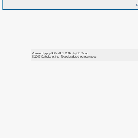
O
Powered by
phpBB
© 2001, 2007 phpBB Group
© 2007
Catholic.net
Inc. - Todos los derechos reservados