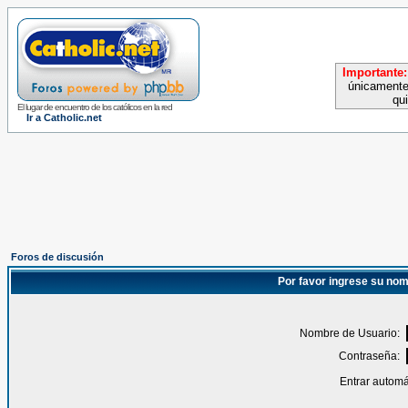
Importante:
únicamente
qu
El lugar de encuentro de los católicos en la red
Ir a Catholic.net
Foros de discusión
Por favor ingrese su nom
Nombre de Usuario:
Contraseña:
Entrar automá