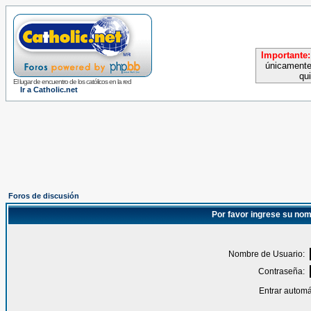
Importante:
únicamente
qu
El lugar de encuentro de los católicos en la red
Ir a Catholic.net
Foros de discusión
Por favor ingrese su nom
Nombre de Usuario:
Contraseña:
Entrar automá