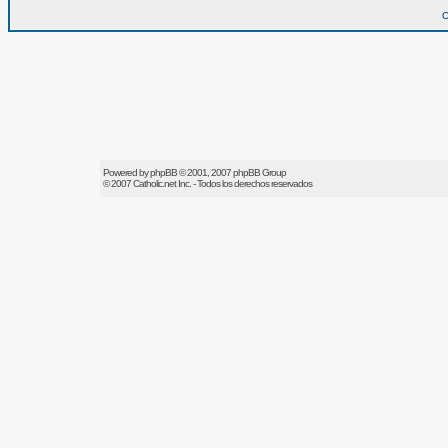
O
Powered by
phpBB
© 2001, 2007 phpBB Group
© 2007
Catholic.net
Inc. - Todos los derechos reservados