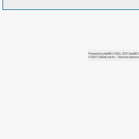
Powered by
phpBB
© 2001, 2007 phpBB 
© 2007
Catholic.net
Inc. - Todos los derech