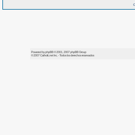
O
Powered by
phpBB
© 2001, 2007 phpBB Group
© 2007
Catholic.net
Inc. - Todos los derechos reservados