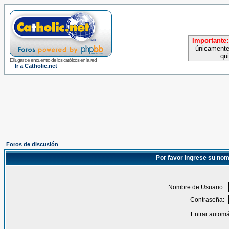
Importante:
únicamente
qu
El lugar de encuentro de los católicos en la red
Ir a Catholic.net
Foros de discusión
Por favor ingrese su nom
Nombre de Usuario:
Contraseña:
Entrar automá