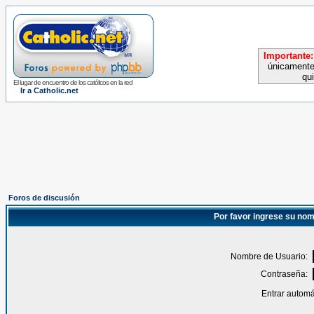
Importante:
únicamente
qu
El lugar de encuentro de los católicos en la red
Ir a Catholic.net
Foros de discusión
Por favor ingrese su nom
Nombre de Usuario:
Contraseña:
Entrar automá