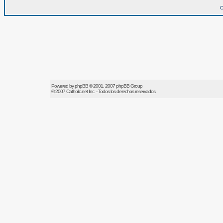
O
Powered by
phpBB
© 2001, 2007 phpBB Group
© 2007
Catholic.net
Inc. - Todos los derechos reservados