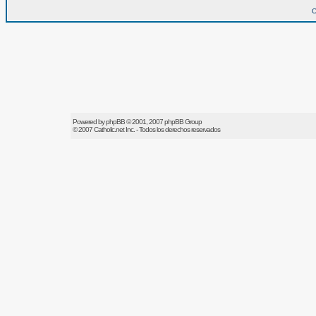
O
Powered by
phpBB
© 2001, 2007 phpBB Group
© 2007
Catholic.net
Inc. - Todos los derechos reservados