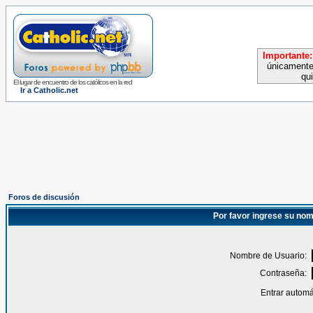
Importante:
únicamente
qu
El lugar de encuentro de los católicos en la red
Ir a Catholic.net
Foros de discusión
Por favor ingrese su nom
Nombre de Usuario:
Contraseña:
Entrar automá