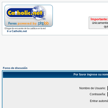
Importante:
únicamente
qu
El lugar de encuentro de los católicos en la red
Ir a Catholic.net
Foros de discusión
Por favor ingrese su nom
Nombre de Usuario:
Contraseña:
Entrar automá