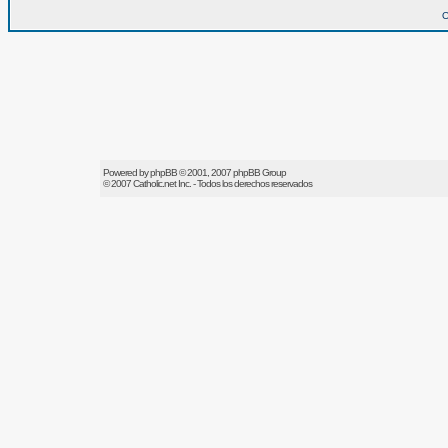
O
Powered by
phpBB
© 2001, 2007 phpBB Group
© 2007
Catholic.net
Inc. - Todos los derechos reservados