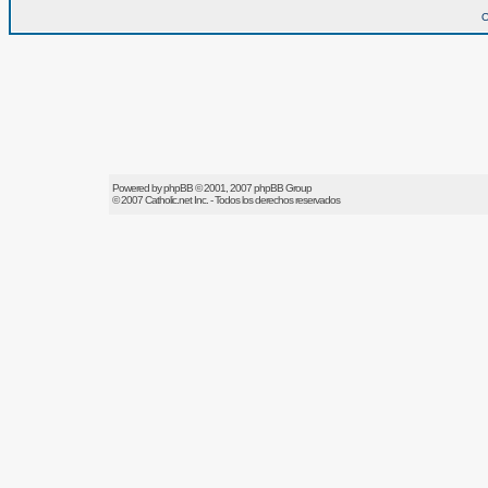
O
Powered by
phpBB
© 2001, 2007 phpBB Group
© 2007
Catholic.net
Inc. - Todos los derechos reservados