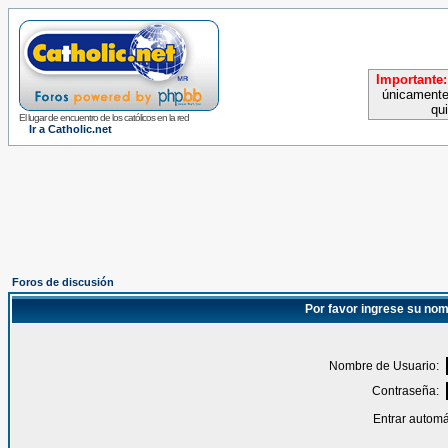
Importante:
únicamente
qu
El lugar de encuentro de los católicos en la red
Ir a Catholic.net
Foros de discusión
Por favor ingrese su nom
Nombre de Usuario:
Contraseña:
Entrar automá