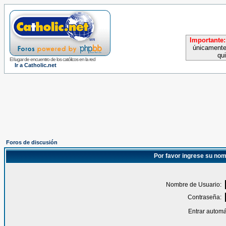
Importante:
únicamente
qu
El lugar de encuentro de los católicos en la red
Ir a Catholic.net
Foros de discusión
Por favor ingrese su nom
Nombre de Usuario:
Contraseña:
Entrar automá