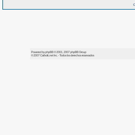
O
Powered by
phpBB
© 2001, 2007 phpBB Group
© 2007
Catholic.net
Inc. - Todos los derechos reservados