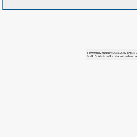
Powered by
phpBB
© 2001, 2007 phpBB 
© 2007
Catholic.net
Inc. - Todos los derech