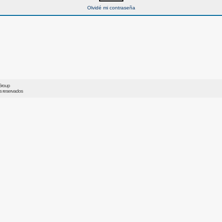
Olvidé mi contraseña
Group
os reservados