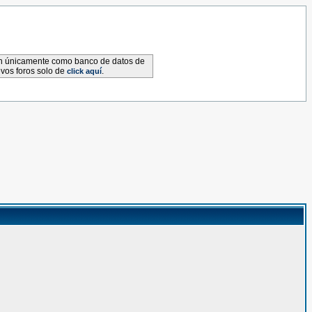
van únicamente como banco de datos de
evos foros solo de
.
click aquí