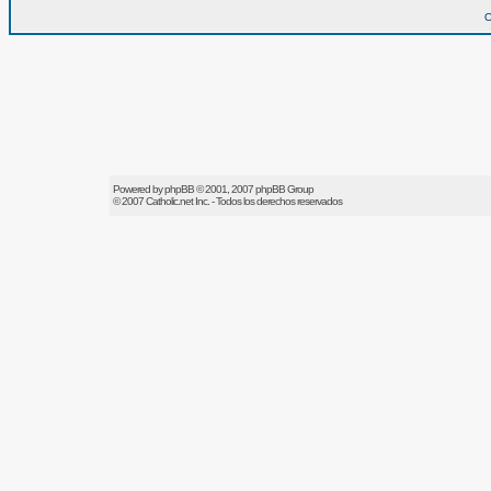
O
Powered by
phpBB
© 2001, 2007 phpBB Group
© 2007
Catholic.net
Inc. - Todos los derechos reservados