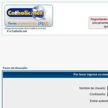
Importante:
únicamente
qu
El lugar de encuentro de los católicos en la red
Ir a Catholic.net
Foros de discusión
Por favor ingrese su nom
Nombre de Usuario:
Contraseña:
Entrar automá