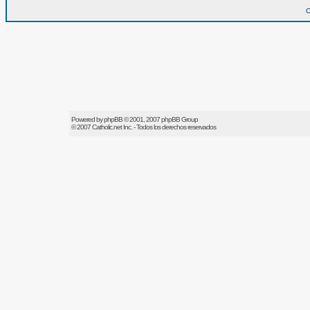
O
Powered by
phpBB
© 2001, 2007 phpBB Group
© 2007
Catholic.net
Inc. - Todos los derechos reservados