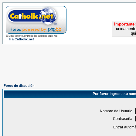
Importante:
únicamente
qu
El lugar de encuentro de los católicos en la red
Ir a Catholic.net
Foros de discusión
Por favor ingrese su nom
Nombre de Usuario:
Contraseña:
Entrar automá