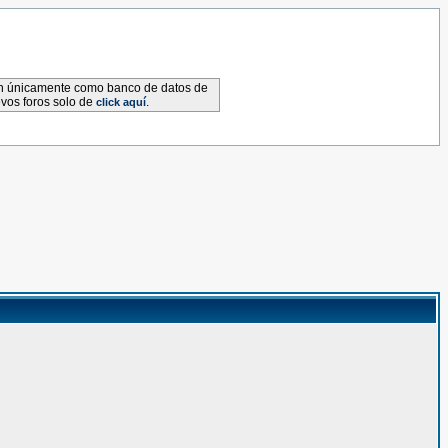
van únicamente como banco de datos de
evos foros solo de
.
click aquí