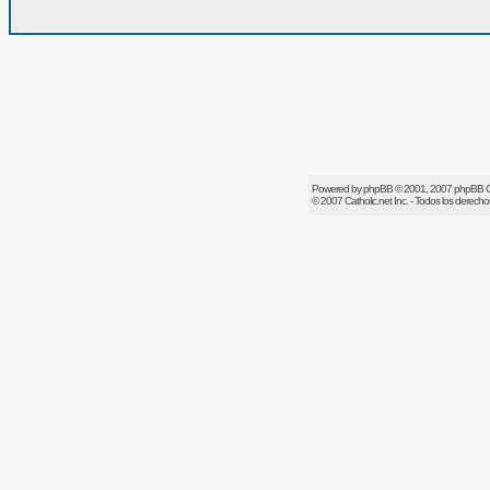
Powered by
phpBB
© 2001, 2007 phpBB 
© 2007
Catholic.net
Inc. - Todos los derech