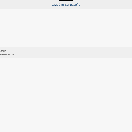
Olvidé mi contraseña
Group
os reservados