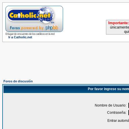
Importante:
únicamente
qu
El lugar de encuentro de los católicos en la red
Ir a Catholic.net
Foros de discusión
Por favor ingrese su nom
Nombre de Usuario:
Contraseña:
Entrar automá