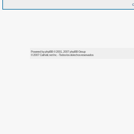
O
Powered by
phpBB
© 2001, 2007 phpBB Group
© 2007
Catholic.net
Inc. - Todos los derechos reservados