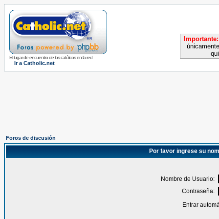
Importante:
únicamente
qu
El lugar de encuentro de los católicos en la red
Ir a Catholic.net
Foros de discusión
Por favor ingrese su nom
Nombre de Usuario:
Contraseña:
Entrar automá