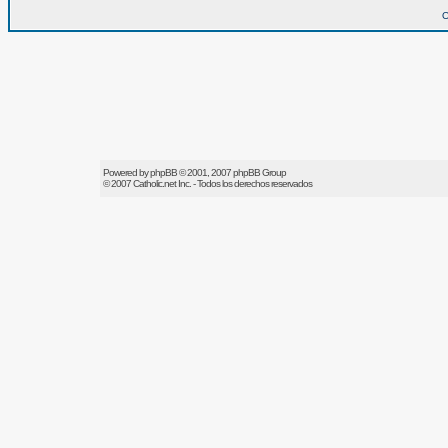
O
Powered by
phpBB
© 2001, 2007 phpBB Group
© 2007
Catholic.net
Inc. - Todos los derechos reservados