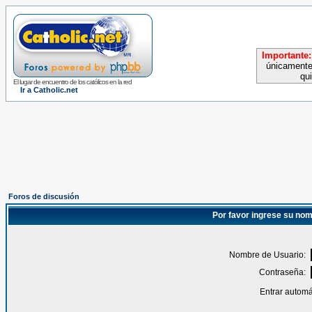
Importante:
únicamente
qu
El lugar de encuentro de los católicos en la red
Ir a Catholic.net
Foros de discusión
Por favor ingrese su nom
Nombre de Usuario:
Contraseña:
Entrar automá