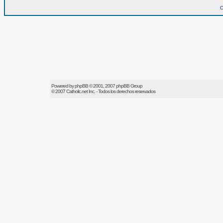
O
Powered by
phpBB
© 2001, 2007 phpBB Group
© 2007
Catholic.net
Inc. - Todos los derechos reservados