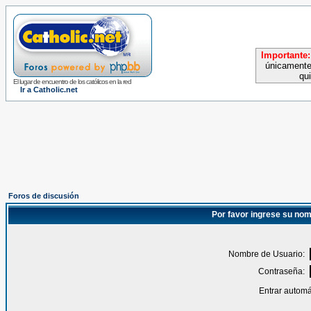
Importante:
únicamente
qu
El lugar de encuentro de los católicos en la red
Ir a Catholic.net
Foros de discusión
Por favor ingrese su nom
Nombre de Usuario:
Contraseña:
Entrar automá