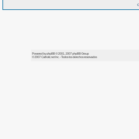
O
Powered by
phpBB
© 2001, 2007 phpBB Group
© 2007
Catholic.net
Inc. - Todos los derechos reservados