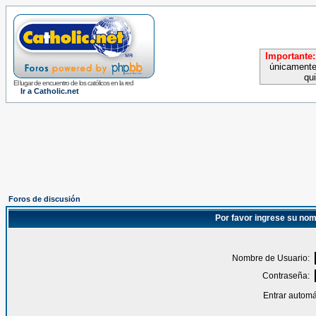
Importante:
únicamente
qu
El lugar de encuentro de los católicos en la red
Ir a Catholic.net
Foros de discusión
Por favor ingrese su nom
Nombre de Usuario:
Contraseña:
Entrar automá