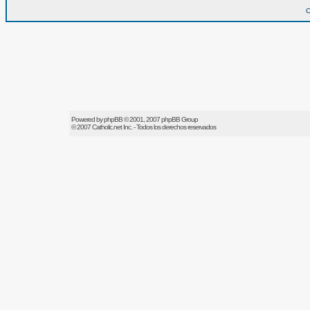
O
Powered by
phpBB
© 2001, 2007 phpBB Group
© 2007
Catholic.net
Inc. - Todos los derechos reservados