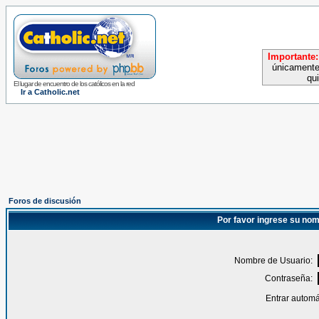
Importante:
únicamente
qu
El lugar de encuentro de los católicos en la red
Ir a Catholic.net
Foros de discusión
Por favor ingrese su nom
Nombre de Usuario:
Contraseña:
Entrar automá