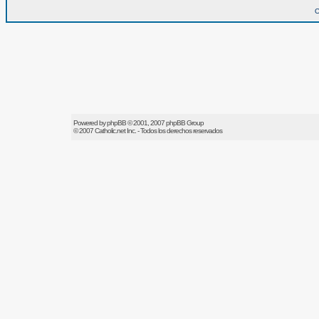
O
Powered by
phpBB
© 2001, 2007 phpBB Group
© 2007
Catholic.net
Inc. - Todos los derechos reservados