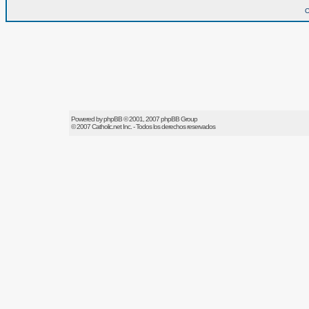
O
Powered by
phpBB
© 2001, 2007 phpBB Group
© 2007
Catholic.net
Inc. - Todos los derechos reservados