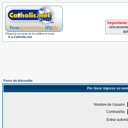
Importante:
únicamente
qu
El lugar de encuentro de los católicos en la red
Ir a Catholic.net
Foros de discusión
Por favor ingrese su nom
Nombre de Usuario:
Contraseña:
Entrar automá