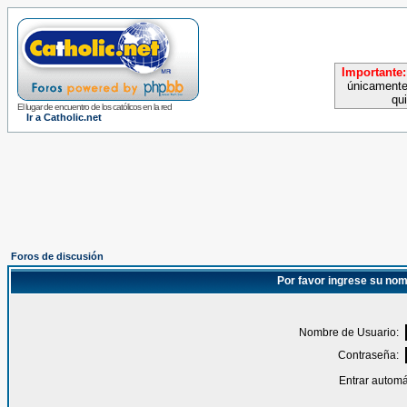
Importante:
únicamente
qu
El lugar de encuentro de los católicos en la red
Ir a Catholic.net
Foros de discusión
Por favor ingrese su nom
Nombre de Usuario:
Contraseña:
Entrar automá