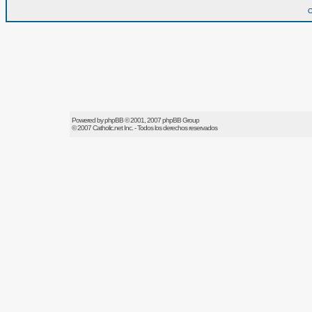
O
Powered by
phpBB
© 2001, 2007 phpBB Group
© 2007
Catholic.net
Inc. - Todos los derechos reservados