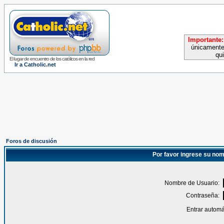
Importante:
únicamente
qu
El lugar de encuentro de los católicos en la red
Ir a Catholic.net
Foros de discusión
Por favor ingrese su nom
Nombre de Usuario:
Contraseña:
Entrar automá