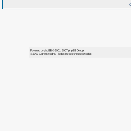
O
Powered by
phpBB
© 2001, 2007 phpBB Group
© 2007
Catholic.net
Inc. - Todos los derechos reservados