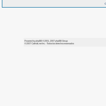
O
Powered by
phpBB
© 2001, 2007 phpBB Group
© 2007
Catholic.net
Inc. - Todos los derechos reservados