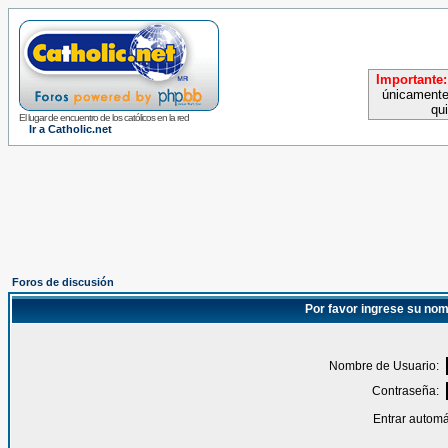
Importante:
únicamente
qu
El lugar de encuentro de los católicos en la red
Ir a Catholic.net
Foros de discusión
Por favor ingrese su nom
Nombre de Usuario:
Contraseña:
Entrar automá