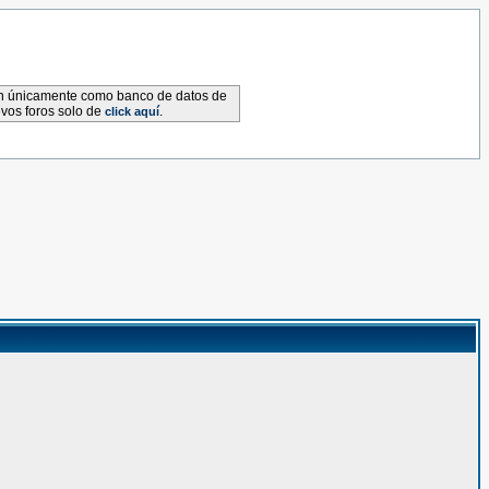
van únicamente como banco de datos de
evos foros solo de
.
click aquí