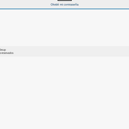
Olvidé mi contraseña
Group
os reservados