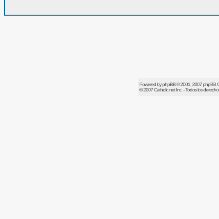
Powered by
phpBB
© 2001, 2007 phpBB 
© 2007
Catholic.net
Inc. - Todos los derech