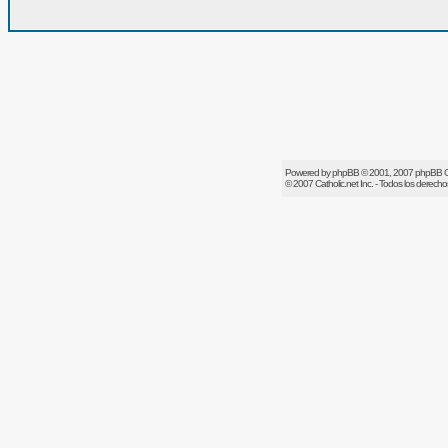
Powered by
phpBB
© 2001, 2007 phpBB 
© 2007
Catholic.net
Inc. - Todos los derech