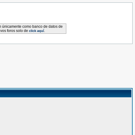
van únicamente como banco de datos de
evos foros solo de
.
click aquí