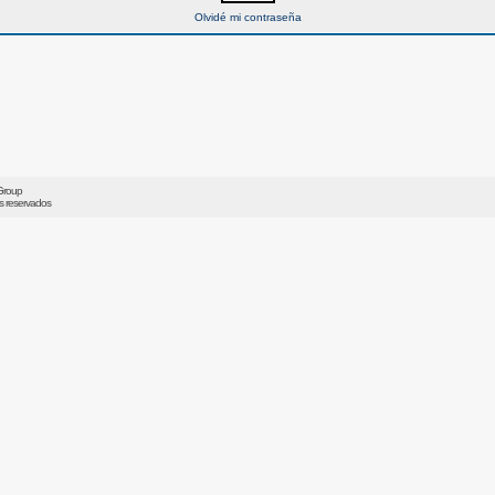
Olvidé mi contraseña
Group
os reservados