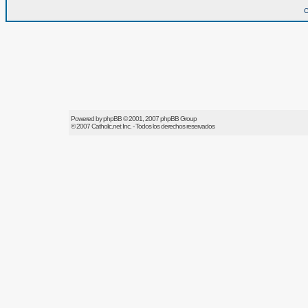
O
Powered by
phpBB
© 2001, 2007 phpBB Group
© 2007
Catholic.net
Inc. - Todos los derechos reservados