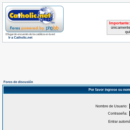
Importante:
únicamente
qu
El lugar de encuentro de los católicos en la red
Ir a Catholic.net
Foros de discusión
Por favor ingrese su nom
Nombre de Usuario:
Contraseña:
Entrar automá