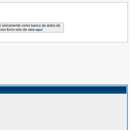
van únicamente como banco de datos de
evos foros solo de
.
click aquí