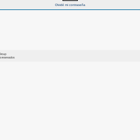
Olvidé mi contraseña
Group
os reservados