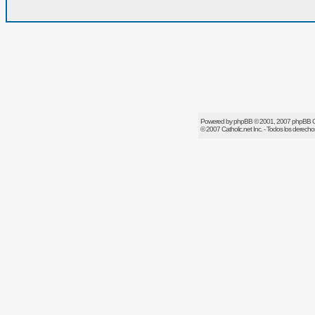
Powered by
phpBB
© 2001, 2007 phpBB 
© 2007
Catholic.net
Inc. - Todos los derech