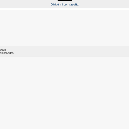
Olvidé mi contraseña
Group
os reservados