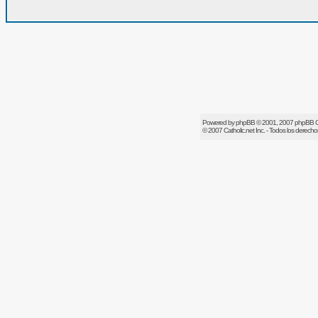
Powered by
phpBB
© 2001, 2007 phpBB 
© 2007
Catholic.net
Inc. - Todos los derech