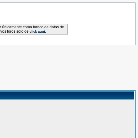
van únicamente como banco de datos de
evos foros solo de
.
click aquí