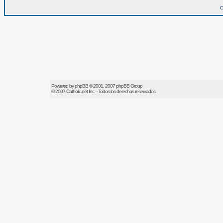
O
Powered by
phpBB
© 2001, 2007 phpBB Group
© 2007
Catholic.net
Inc. - Todos los derechos reservados