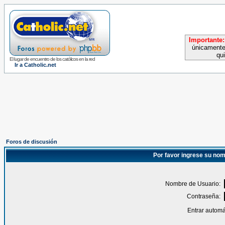
Importante:
únicamente
qu
El lugar de encuentro de los católicos en la red
Ir a Catholic.net
Foros de discusión
Por favor ingrese su nom
Nombre de Usuario:
Contraseña:
Entrar automá