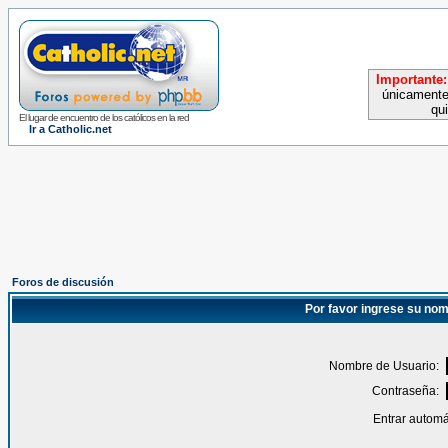
Importante:
únicamente
qu
El lugar de encuentro de los católicos en la red
Ir a Catholic.net
Foros de discusión
Por favor ingrese su nom
Nombre de Usuario:
Contraseña:
Entrar automá