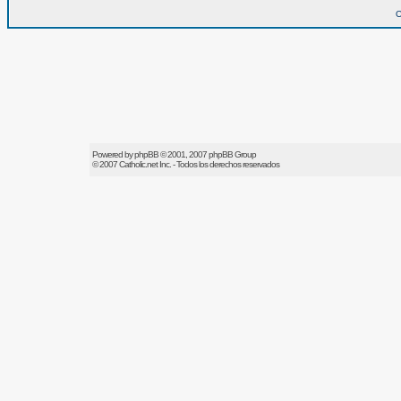
O
Powered by
phpBB
© 2001, 2007 phpBB Group
© 2007
Catholic.net
Inc. - Todos los derechos reservados