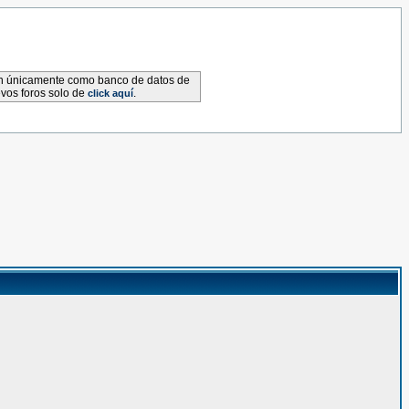
van únicamente como banco de datos de
evos foros solo de
.
click aquí