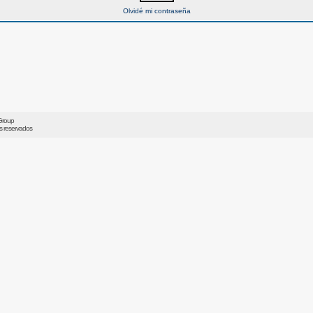
Olvidé mi contraseña
Group
os reservados