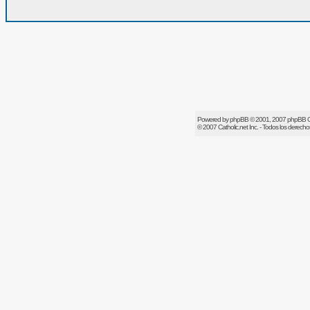
Powered by
phpBB
© 2001, 2007 phpBB 
© 2007
Catholic.net
Inc. - Todos los derech