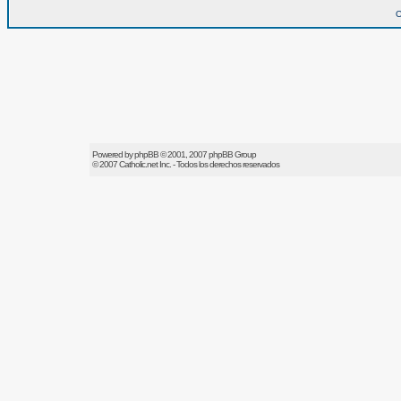
O
Powered by
phpBB
© 2001, 2007 phpBB Group
© 2007
Catholic.net
Inc. - Todos los derechos reservados