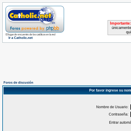
Importante:
únicamente
qu
El lugar de encuentro de los católicos en la red
Ir a Catholic.net
Foros de discusión
Por favor ingrese su nom
Nombre de Usuario:
Contraseña:
Entrar automá