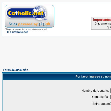
Importante:
únicamente
qu
El lugar de encuentro de los católicos en la red
Ir a Catholic.net
Foros de discusión
Por favor ingrese su nom
Nombre de Usuario:
Contraseña:
Entrar automá