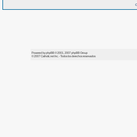
O
Powered by
phpBB
© 2001, 2007 phpBB Group
© 2007
Catholic.net
Inc. - Todos los derechos reservados