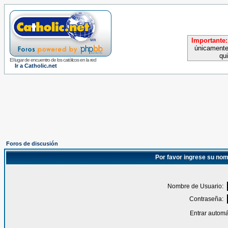
Importante:
únicamente
qu
El lugar de encuentro de los católicos en la red
Ir a Catholic.net
Foros de discusión
Por favor ingrese su nom
Nombre de Usuario:
Contraseña:
Entrar automá