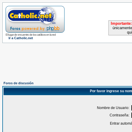
Importante:
únicamente
qu
El lugar de encuentro de los católicos en la red
Ir a Catholic.net
Foros de discusión
Por favor ingrese su nom
Nombre de Usuario:
Contraseña:
Entrar automá