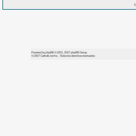
O
Powered by
phpBB
© 2001, 2007 phpBB Group
© 2007
Catholic.net
Inc. - Todos los derechos reservados