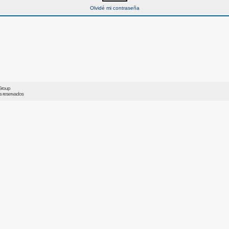
Olvidé mi contraseña
Group
os reservados