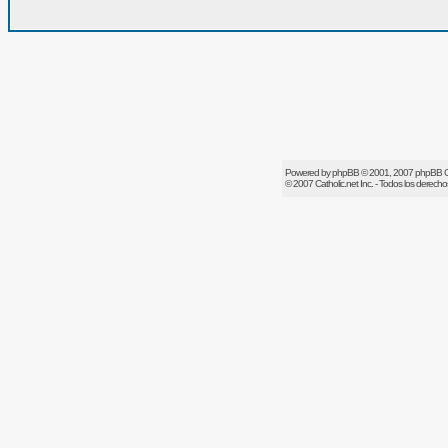
Powered by
phpBB
© 2001, 2007 phpBB 
© 2007
Catholic.net
Inc. - Todos los derech