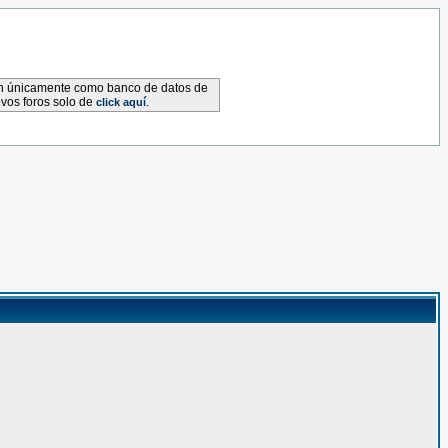
van únicamente como banco de datos de
evos foros solo de
.
click aquí