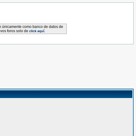
van únicamente como banco de datos de
evos foros solo de
.
click aquí