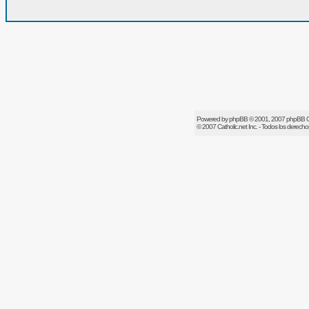
Powered by
phpBB
© 2001, 2007 phpBB 
© 2007
Catholic.net
Inc. - Todos los derech