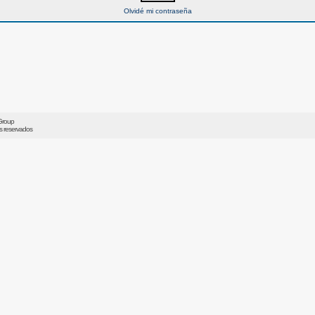
Olvidé mi contraseña
Group
os reservados