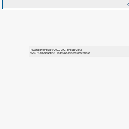
O
Powered by
phpBB
© 2001, 2007 phpBB Group
© 2007
Catholic.net
Inc. - Todos los derechos reservados