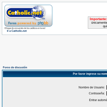
Importante:
únicamente
qu
El lugar de encuentro de los católicos en la red
Ir a Catholic.net
Foros de discusión
Por favor ingrese su nom
Nombre de Usuario:
Contraseña:
Entrar automá