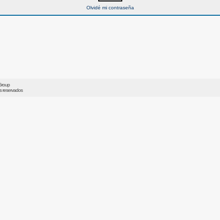
Olvidé mi contraseña
Group
os reservados