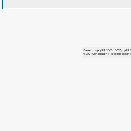
Powered by
phpBB
© 2001, 2007 phpBB 
© 2007
Catholic.net
Inc. - Todos los derech