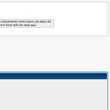
van únicamente como banco de datos de
evos foros solo de
.
click aquí