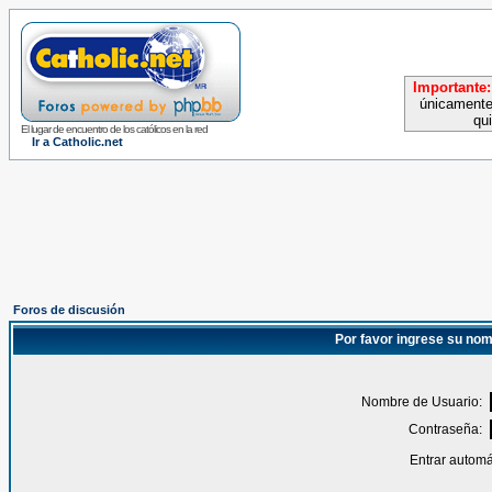
Importante:
únicamente
qu
El lugar de encuentro de los católicos en la red
Ir a Catholic.net
Foros de discusión
Por favor ingrese su nom
Nombre de Usuario:
Contraseña:
Entrar automá