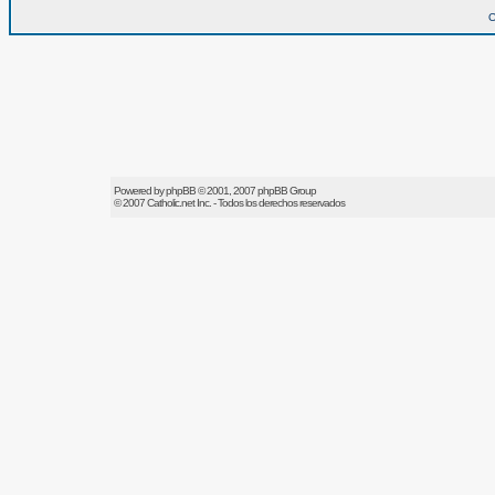
O
Powered by
phpBB
© 2001, 2007 phpBB Group
© 2007
Catholic.net
Inc. - Todos los derechos reservados