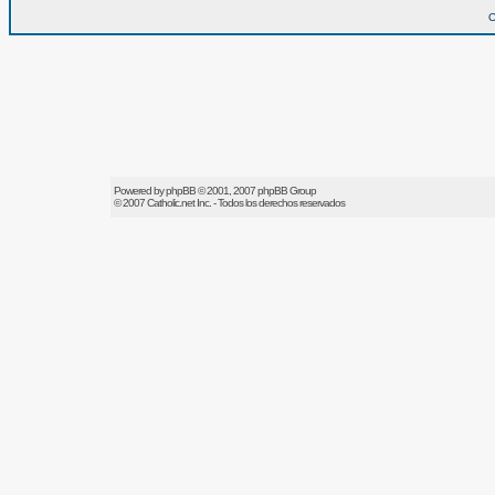
O
Powered by
phpBB
© 2001, 2007 phpBB Group
© 2007
Catholic.net
Inc. - Todos los derechos reservados