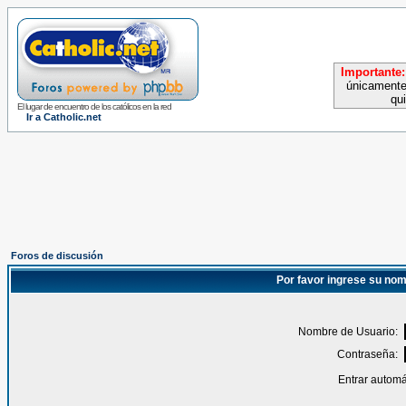
Importante:
únicamente
qu
El lugar de encuentro de los católicos en la red
Ir a Catholic.net
Foros de discusión
Por favor ingrese su nom
Nombre de Usuario:
Contraseña:
Entrar automá