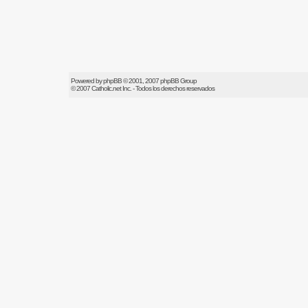
Powered by
phpBB
© 2001, 2007 phpBB Group
© 2007
Catholic.net
Inc. - Todos los derechos reservados