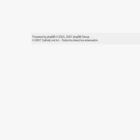
Powered by
phpBB
© 2001, 2007 phpBB Group
© 2007
Catholic.net
Inc. - Todos los derechos reservados