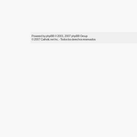
Powered by
phpBB
© 2001, 2007 phpBB Group
© 2007
Catholic.net
Inc. - Todos los derechos reservados