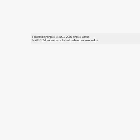
Powered by
phpBB
© 2001, 2007 phpBB Group
© 2007
Catholic.net
Inc. - Todos los derechos reservados