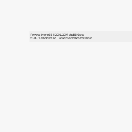
Powered by
phpBB
© 2001, 2007 phpBB Group
© 2007
Catholic.net
Inc. - Todos los derechos reservados