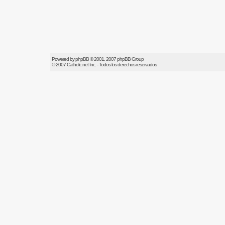
Powered by
phpBB
© 2001, 2007 phpBB Group
© 2007
Catholic.net
Inc. - Todos los derechos reservados