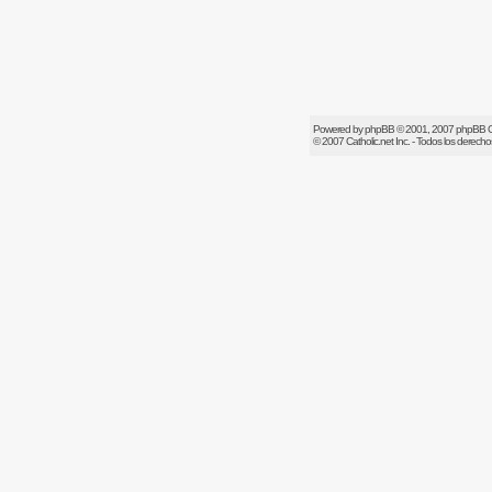
Powered by
phpBB
© 2001, 2007 phpBB 
© 2007
Catholic.net
Inc. - Todos los derech