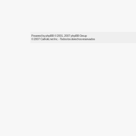
Powered by
phpBB
© 2001, 2007 phpBB Group
© 2007
Catholic.net
Inc. - Todos los derechos reservados