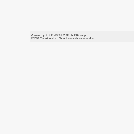
Powered by
phpBB
© 2001, 2007 phpBB Group
© 2007
Catholic.net
Inc. - Todos los derechos reservados